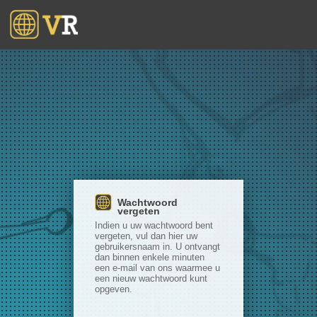
Wachtwoord
vergeten
Indien u uw wachtwoord bent
vergeten, vul dan hier uw
gebruikersnaam in. U ontvangt
dan binnen enkele minuten
een e-mail van ons waarmee u
een nieuw wachtwoord kunt
opgeven.